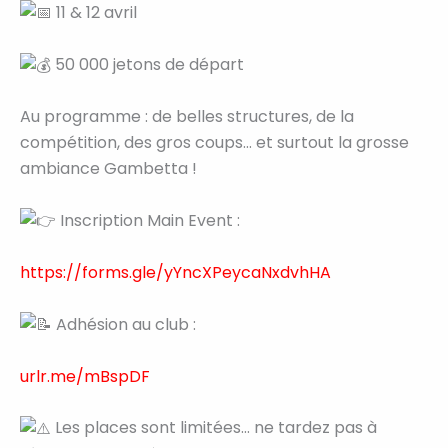
11 & 12 avril
50 000 jetons de départ
Au programme : de belles structures, de la
compétition, des gros coups… et surtout la grosse
ambiance Gambetta !
Inscription Main Event :
https://forms.gle/yYncXPeycaNxdvhHA
Adhésion au club :
urlr.me/mBspDF
Les places sont limitées… ne tardez pas à