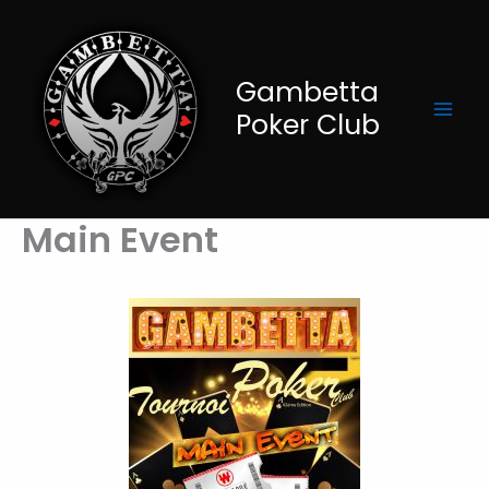
Aller
au
contenu
Gambetta
Poker Club
Main Event