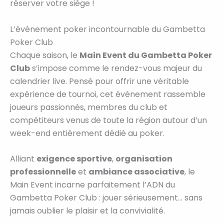
réserver votre siège !
L’événement poker incontournable du Gambetta
Poker Club
Chaque saison, le
Main Event du Gambetta Poker
Club
s’impose comme le rendez-vous majeur du
calendrier live. Pensé pour offrir une véritable
expérience de tournoi, cet événement rassemble
joueurs passionnés, membres du club et
compétiteurs venus de toute la région autour d’un
week-end entièrement dédié au poker.
Alliant
exigence sportive
,
organisation
professionnelle
et
ambiance associative
, le
Main Event incarne parfaitement l’ADN du
Gambetta Poker Club : jouer sérieusement… sans
jamais oublier le plaisir et la convivialité.