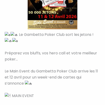
Le Gambetta Poker Club sort les jetons !
Préparez vos bluffs, vos hero call et votre meilleur
poker…
Le Main Event du Gambetta Poker Club arrive les 11
et 12 avril pour un week-end de cartes qui
s’annonce
MAIN EVENT