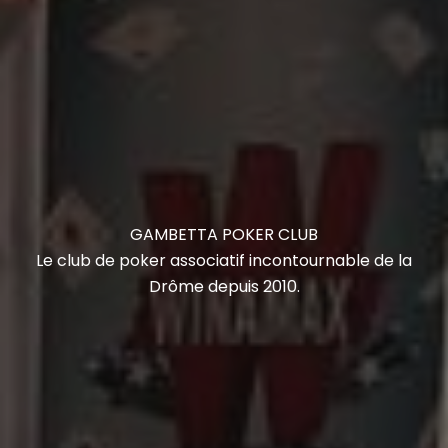
GAMBETTA POKER CLUB
Le club de poker associatif incontournable de la
Drôme depuis 2010.