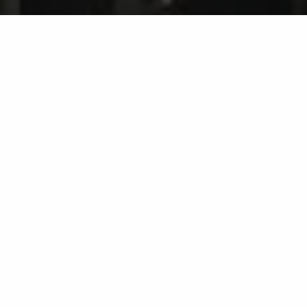
GAMBETTA POKER CLUB
L’esprit associatif. La passion du jeu. La force du
collectif.