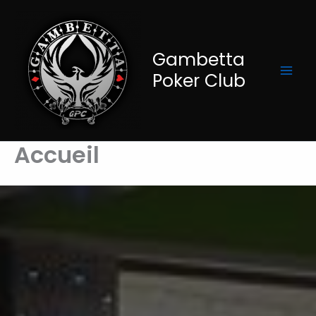
Aller
au
contenu
Gambetta
Poker Club
Accueil