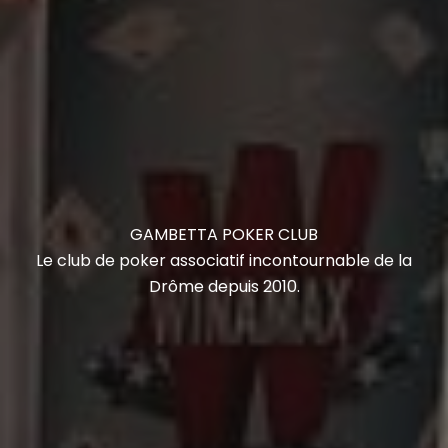
GAMBETTA POKER CLUB
Le club de poker associatif incontournable de la
Drôme depuis 2010.