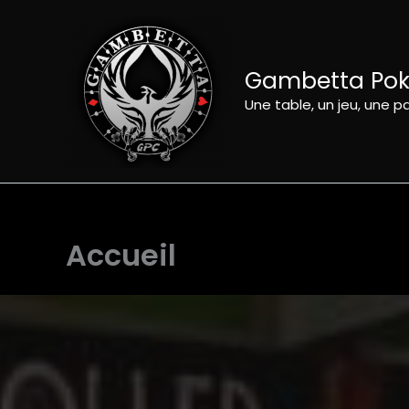
Aller
au
contenu
Gambetta Pok
Une table, un jeu, une p
Accueil