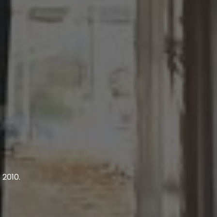
 2010.