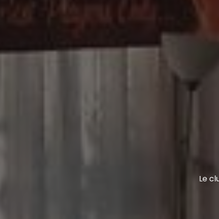
Le cl