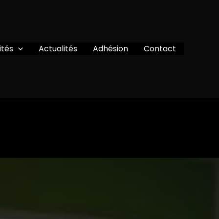
ités
Actualités
Adhésion
Contact