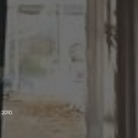
 2010.