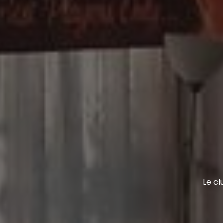
Le cl