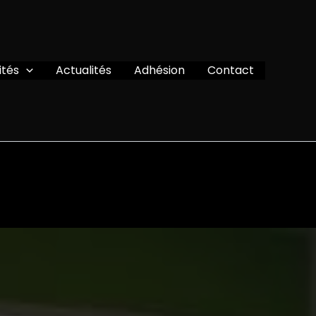
ités
Actualités
Adhésion
Contact