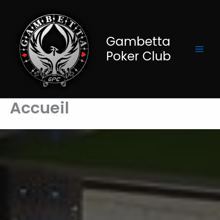
Aller
au
contenu
Gambetta
Poker Club
Accueil