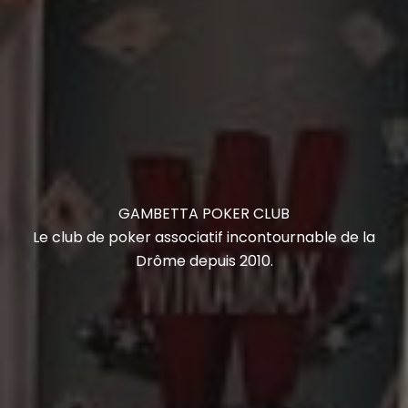
GAMBETTA POKER CLUB
Le club de poker associatif incontournable de la
Drôme depuis 2010.