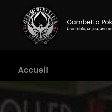
Aller
au
contenu
Gambetta Pok
Une table, un jeu, une p
Accueil