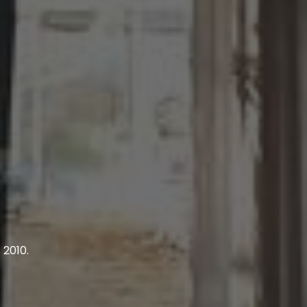
 2010.