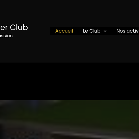
er Club
Accueil
Le Club
Nos activ
assion