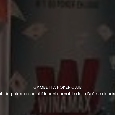
GAMBETTA POKER CLUB
ub de poker associatif incontournable de la Drôme depuis