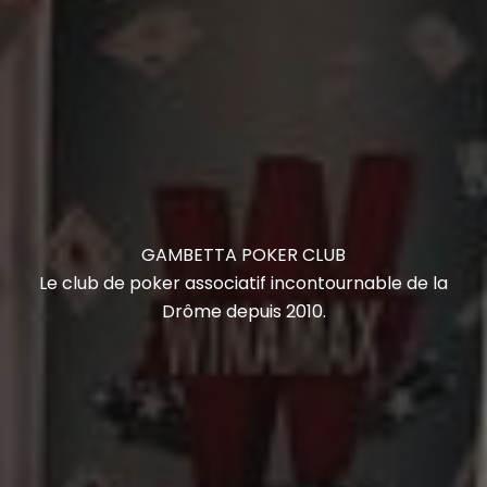
GAMBETTA POKER CLUB
Le club de poker associatif incontournable de la
Drôme depuis 2010.