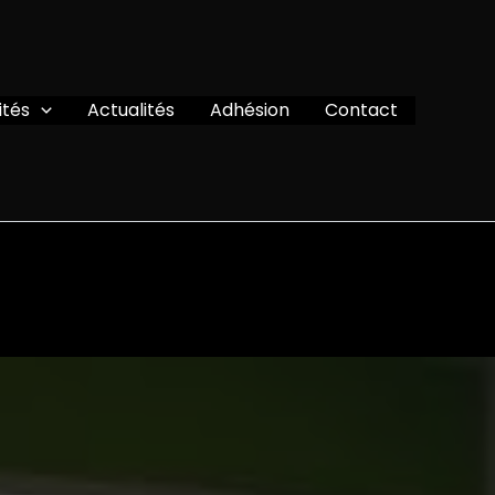
ités
Actualités
Adhésion
Contact