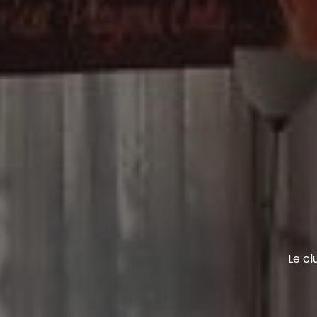
Le cl