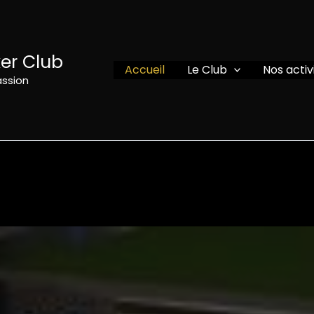
er Club
Accueil
Le Club
Nos activ
assion