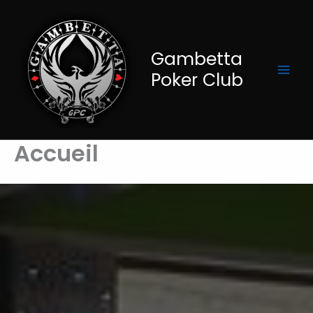
Aller
au
contenu
Gambetta
Poker Club
Accueil