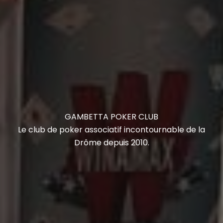
GAMBETTA POKER CLUB
Le club de poker associatif incontournable de la
Drôme depuis 2010.