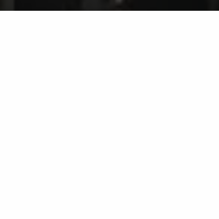
GAMBETTA POKER CLUB
L’esprit associatif. La passion du jeu. La force du
collectif.