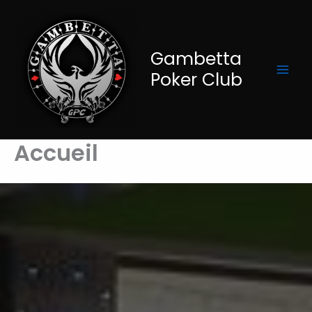
Aller
au
contenu
Gambetta
Poker Club
Accueil