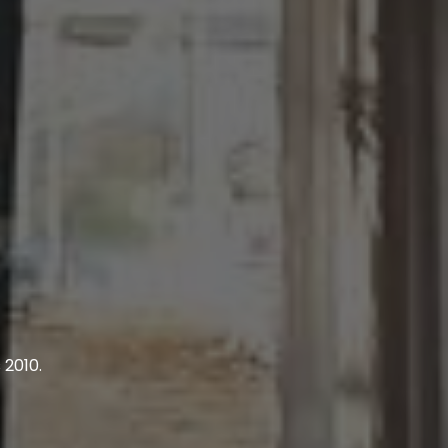
 2010.