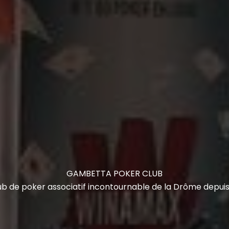
GAMBETTA POKER CLUB
ub de poker associatif incontournable de la Drôme depuis