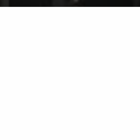
GAMBETTA POKER CLUB
L’esprit associatif. La passion du jeu. La force du
collectif.