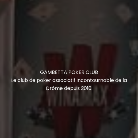
GAMBETTA POKER CLUB
Le club de poker associatif incontournable de la
Drôme depuis 2010.