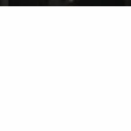
GAMBETTA POKER CLUB
L’esprit associatif. La passion du jeu. La force du
collectif.