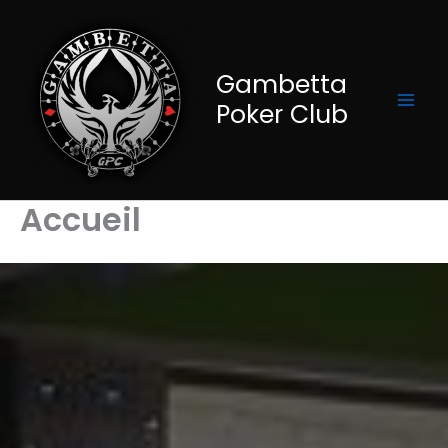
Aller
au
contenu
Gambetta
Poker Club
Accueil