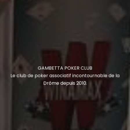
GAMBETTA POKER CLUB
Le club de poker associatif incontournable de la
Drôme depuis 2010.