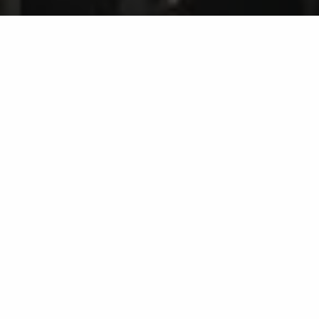
GAMBETTA POKER CLUB
L’esprit associatif. La passion du jeu. La force du
collectif.