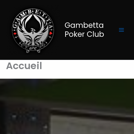
Aller
au
contenu
Gambetta
Poker Club
Accueil