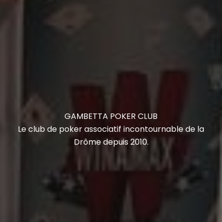
GAMBETTA POKER CLUB
Le club de poker associatif incontournable de la
Drôme depuis 2010.