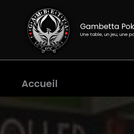
Aller
au
contenu
Gambetta Pok
Une table, un jeu, une p
Accueil