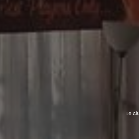
Le cl