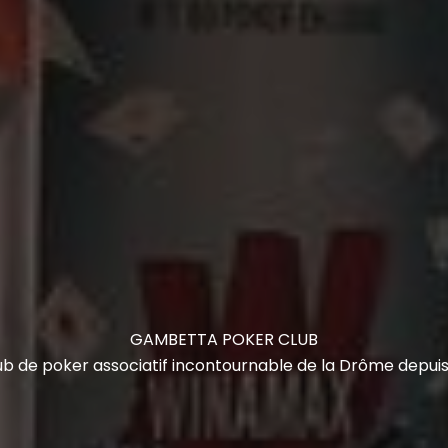
GAMBETTA POKER CLUB
ub de poker associatif incontournable de la Drôme depuis