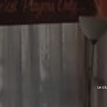
Le cl