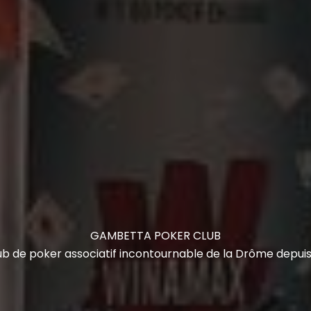
GAMBETTA POKER CLUB
ub de poker associatif incontournable de la Drôme depuis