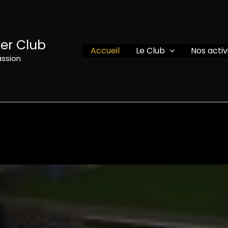
er Club
Accueil
Le Club
Nos activ
assion