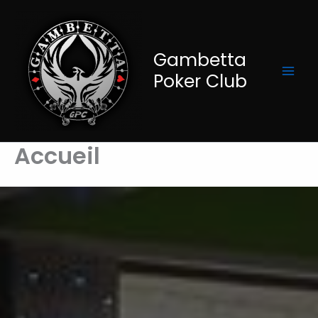
Aller
au
contenu
Gambetta
Poker Club
Accueil