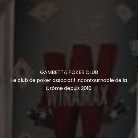
GAMBETTA POKER CLUB
Le club de poker associatif incontournable de la
Drôme depuis 2010.