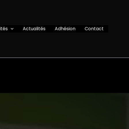
ités
Actualités
Adhésion
Contact