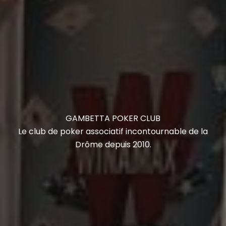
GAMBETTA POKER CLUB
Le club de poker associatif incontournable de la
Drôme depuis 2010.