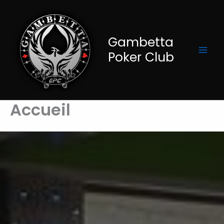
Aller
au
contenu
Gambetta
Poker Club
Accueil