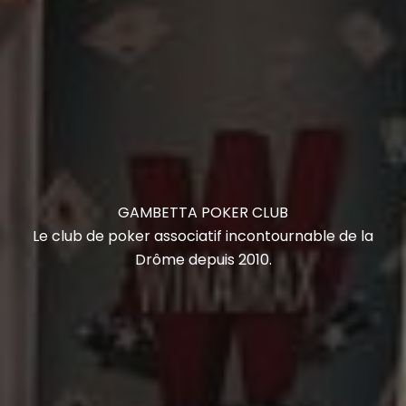
GAMBETTA POKER CLUB
Le club de poker associatif incontournable de la
Drôme depuis 2010.