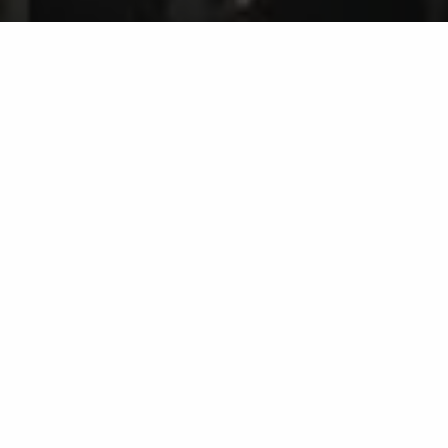
GAMBETTA POKER CLUB
L’esprit associatif. La passion du jeu. La force du
collectif.