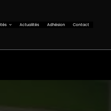
ités
Actualités
Adhésion
Contact