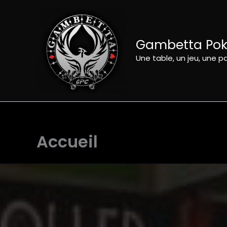
Aller
au
contenu
Gambetta Pok
Une table, un jeu, une p
Accueil