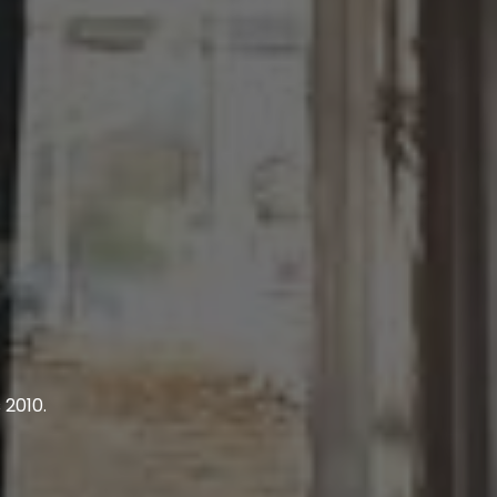
 2010.