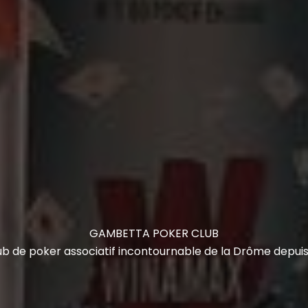
GAMBETTA POKER CLUB
ub de poker associatif incontournable de la Drôme depuis