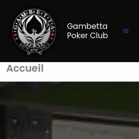
Aller
au
contenu
Gambetta
Poker Club
Accueil