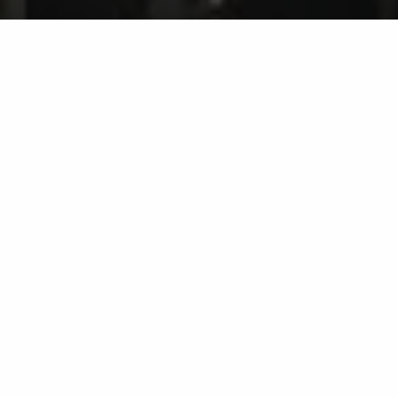
GAMBETTA POKER CLUB
L’esprit associatif. La passion du jeu. La force du
collectif.