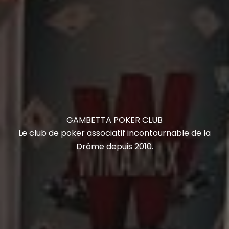
GAMBETTA POKER CLUB
Le club de poker associatif incontournable de la
Drôme depuis 2010.