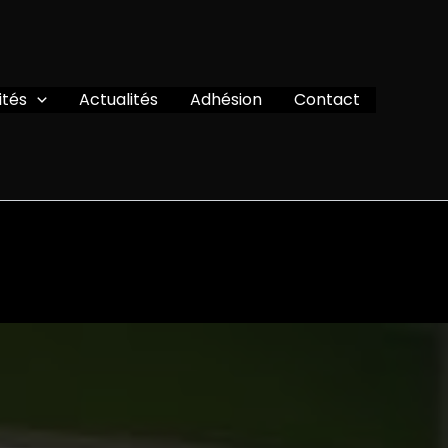
ités
Actualités
Adhésion
Contact