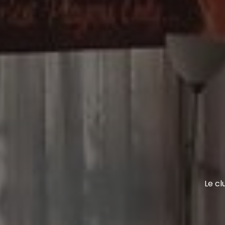
Le cl