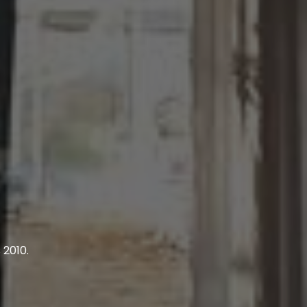
 2010.