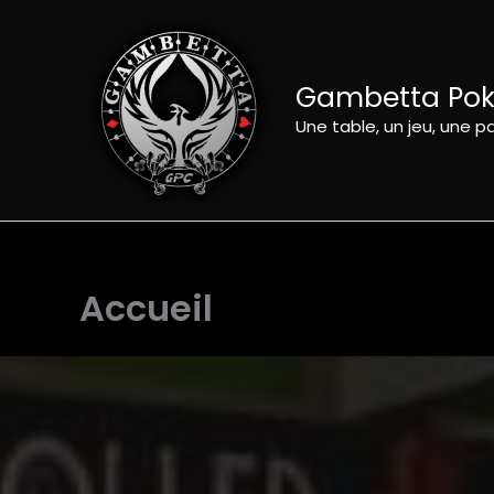
Aller
au
contenu
Gambetta Pok
Une table, un jeu, une p
Accueil