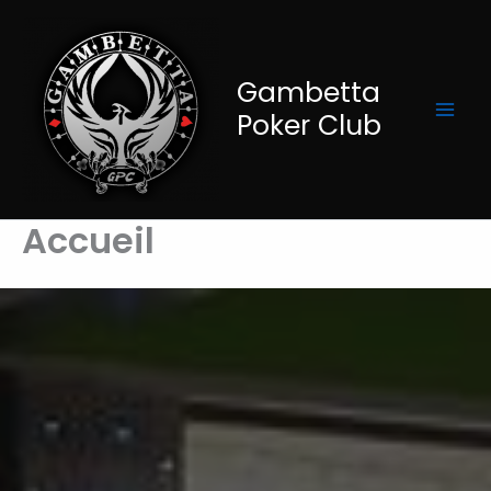
Aller
au
contenu
Gambetta
Poker Club
Accueil