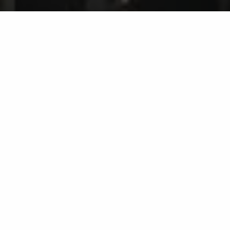
GAMBETTA POKER CLUB
L’esprit associatif. La passion du jeu. La force du
collectif.