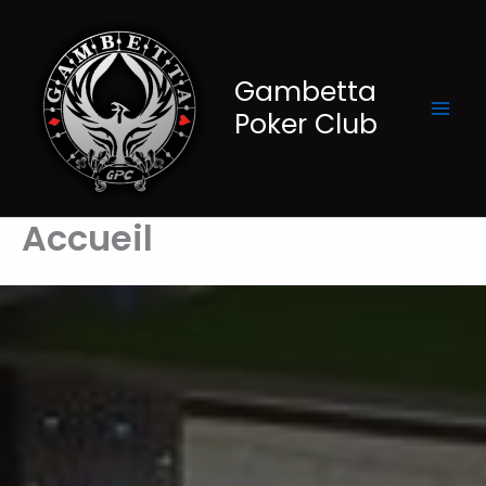
Aller
au
contenu
Gambetta
Poker Club
Accueil