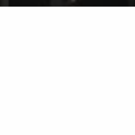
GAMBETTA POKER CLUB
L’esprit associatif. La passion du jeu. La force du
collectif.