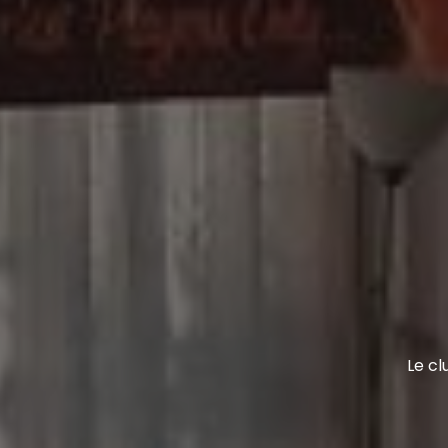
Le cl