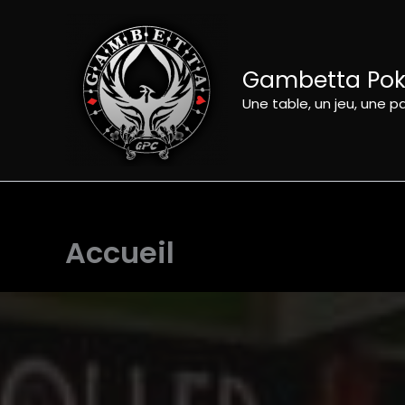
Aller
au
contenu
Gambetta Pok
Une table, un jeu, une p
Accueil