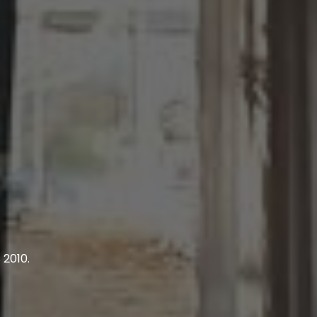
 2010.