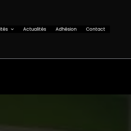
ités
Actualités
Adhésion
Contact