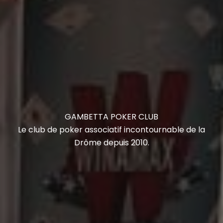
GAMBETTA POKER CLUB
Le club de poker associatif incontournable de la
Drôme depuis 2010.