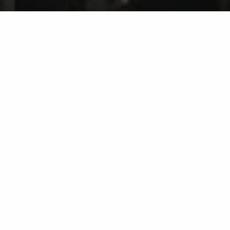
GAMBETTA POKER CLUB
L’esprit associatif. La passion du jeu. La force du
collectif.