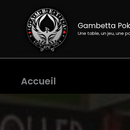
Aller
au
contenu
Gambetta Pok
Une table, un jeu, une p
Accueil