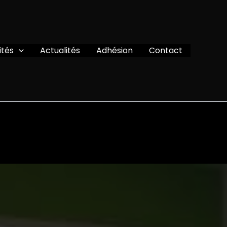
ités
Actualités
Adhésion
Contact