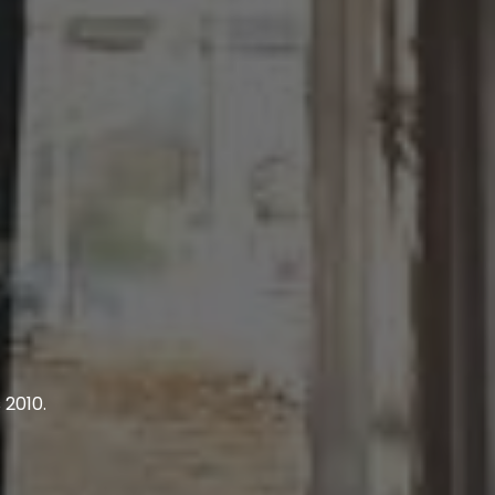
 2010.