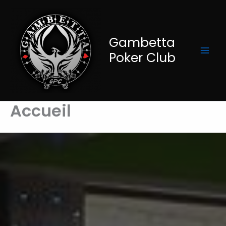
Aller
au
contenu
Gambetta
Poker Club
Accueil