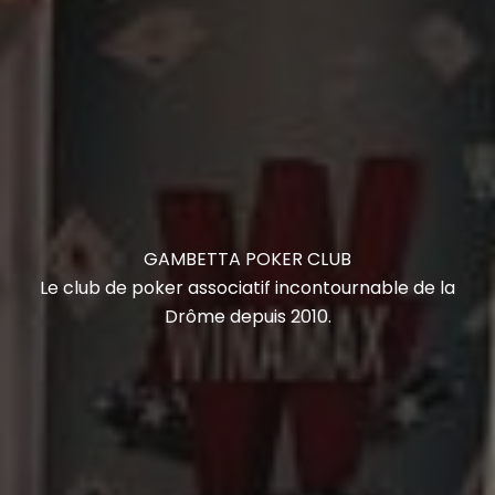
GAMBETTA POKER CLUB
Le club de poker associatif incontournable de la
Drôme depuis 2010.