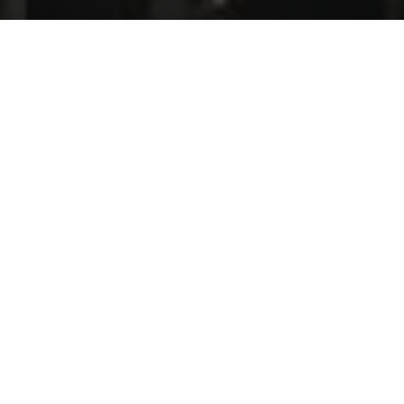
GAMBETTA POKER CLUB
L’esprit associatif. La passion du jeu. La force du
collectif.