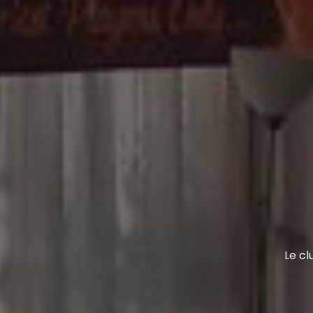
Le cl