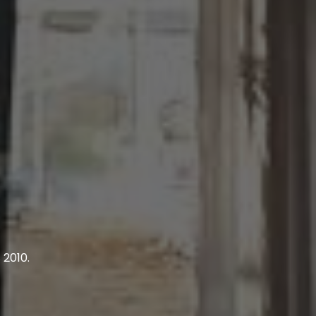
 2010.