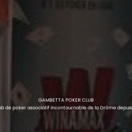
GAMBETTA POKER CLUB
ub de poker associatif incontournable de la Drôme depuis