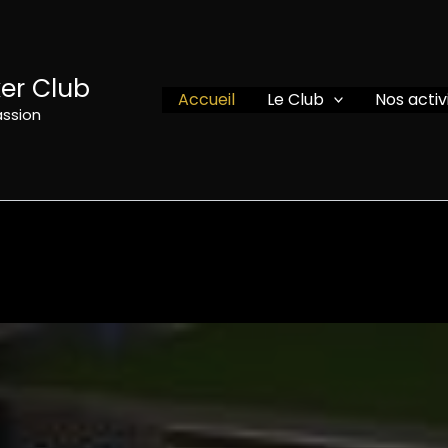
er Club
Accueil
Le Club
Nos activ
assion