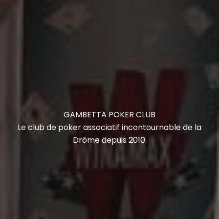
GAMBETTA POKER CLUB
Le club de poker associatif incontournable de la
Drôme depuis 2010.