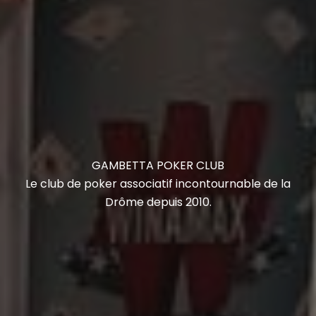
GAMBETTA POKER CLUB
Le club de poker associatif incontournable de la
Drôme depuis 2010.