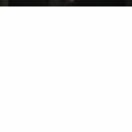
GAMBETTA POKER CLUB
L’esprit associatif. La passion du jeu. La force du
collectif.