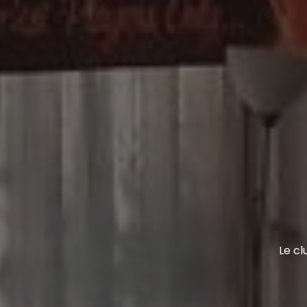
Le cl