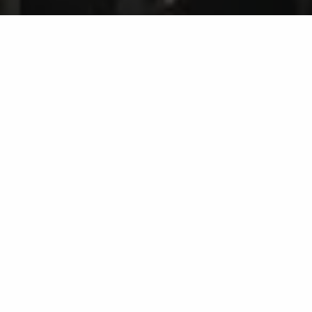
GAMBETTA POKER CLUB
L’esprit associatif. La passion du jeu. La force du
collectif.