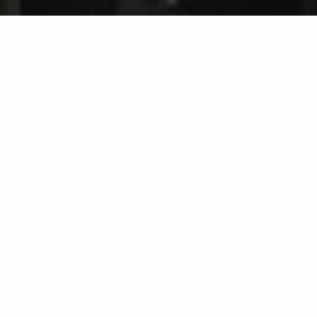
GAMBETTA POKER CLUB
L’esprit associatif. La passion du jeu. La force du
collectif.