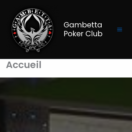
Aller
au
contenu
Gambetta
Poker Club
Accueil