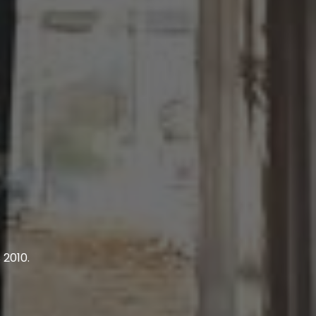
 2010.